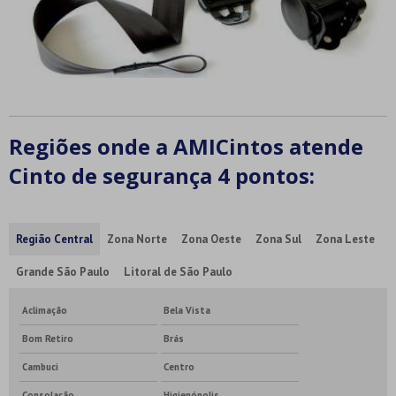
Regiões onde a AMICintos atende
Cinto de segurança 4 pontos:
Região Central
Zona Norte
Zona Oeste
Zona Sul
Zona Leste
Grande São Paulo
Litoral de São Paulo
Aclimação
Bela Vista
Bom Retiro
Brás
Cambuci
Centro
Consolação
Higienópolis