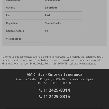
Glicério
Liberdade
Luz
Pari
República
Santa Cecília
Santa Efigênia
Sé
Vila Buarque
O conteúdo do texto desta página é de direito reservado. Sua reprodução, parcial ou total,
mesmo citando nossos links, é proibida sem a autorização do autor. Crime de violação de
direito autoral – artigo 184 do Código Penal –
Lei 9610/98 - Lei de direitos autorais
.
AMICintos - Cinto de Segurança
Avenida Caetano Ruggieri, 4000 - Bairro Jardim dos Ipês
Itu - SP - CEP: 13310-600
2429-8314
11
2429-8315
11