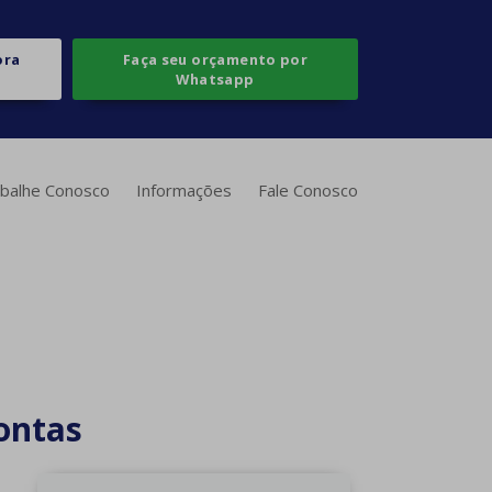
ora
Faça seu orçamento por
Whatsapp
balhe Conosco
Informações
Fale Conosco
ontas