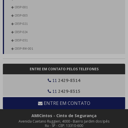
CR3P-001
CR3P-003
CR3P-021
CR3P-024
CR3P-031
CR3P-RW-001
CINTOS ESTÁTICOS
CE3P-001
ENTRE EM CONTATO PELOS TELEFONES
CE4P - SEM SILK E SEM ESPUMA
2429-8314
11
CE4P-001B
CE4P-007
2429-8315
11
CEA-020
ENTRE EM CONTATO
PL-004
PL-006
AMICintos - Cinto de Segurança
Avenida Caetano Ruggieri, 4000 - Bairro Jardim dos Ipês
PL3-002
Itu - SP - CEP: 13310-600