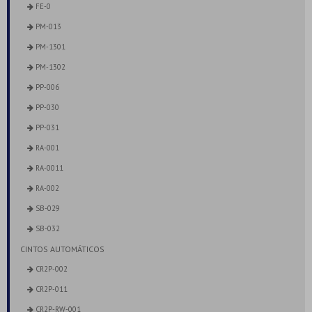
FE-0
PM-013
PM-1301
PM-1302
PP-006
PP-030
PP-031
RA-001
RA-0011
RA-002
SB-029
SB-032
CINTOS AUTOMÁTICOS
CR2P-002
CR2P-011
CR2P-RW-001