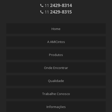
PL3-003
2429-8314
11
FECHOS COM CADARÇO
2429-8315
11
FE3
FE3-005
Home
FECHOS HASTE FLEXÍVEL
FE2-001
A AMICintos
FE2-002
FE2-003
Produtos
FE2-004
Onde Encontrar
FE2-005
FE2-006
Qualidade
FE2-007
FE2-008
Trabalhe Conosco
FE2-009
FE2-010
Informações
FE2-011