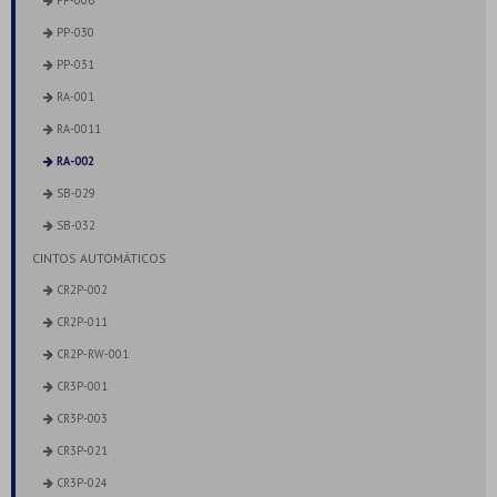
PP-030
PP-031
RA-001
RA-0011
RA-002
SB-029
SB-032
CINTOS AUTOMÁTICOS
CR2P-002
CR2P-011
CR2P-RW-001
CR3P-001
CR3P-003
CR3P-021
CR3P-024