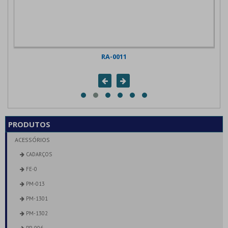
Cadarços
PRODUTOS
ACESSÓRIOS
CADARÇOS
FE-0
PM-013
PM-1301
PM-1302
PP-006