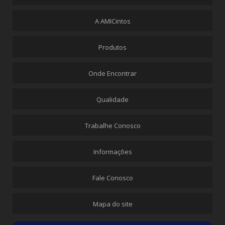
FECHOS HASTE FLEXÍVEL
FE2-001
A AMICintos
FE2-002
FE2-003
Produtos
FE2-004
Onde Encontrar
FE2-005
FE2-006
Qualidade
FE2-007
FE2-008
Trabalhe Conosco
FE2-009
FE2-010
Informações
FE2-011
FE2-012
Fale Conosco
FE2-013
Mapa do site
FE2-014
FE2-015