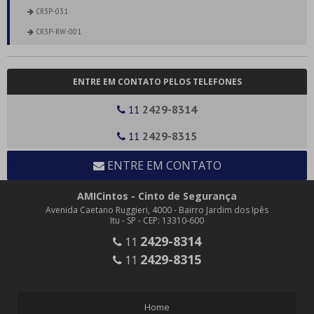
CR3P-031
CR3P-RW-001
CINTOS ESTÁTICOS
CE3P-001
ENTRE EM CONTATO PELOS TELEFONES
CE4P - SEM SILK E SEM ESPUMA
2429-8314
11
CE4P-001B
CE4P-007
2429-8315
11
CEA-020
ENTRE EM CONTATO
PL-004
PL-006
AMICintos - Cinto de Segurança
Avenida Caetano Ruggieri, 4000 - Bairro Jardim dos Ipês
PL3-002
Itu - SP - CEP: 13310-600
PL3-003
2429-8314
11
FECHOS COM CADARÇO
2429-8315
11
FE3
FE3-005
Home